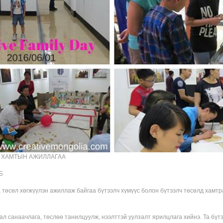
, ХАМТЫН АЖИЛЛАГАА
Б
, төсөл хөгжүүлэн ажиллаж байгаа бүтээлч хүмүүс болон бүтээлч төсөлд хамт
л санаачлага, төслөө танилцуулж, нээлттэй уулзалт ярилцлага хийнэ. Та бүтэ