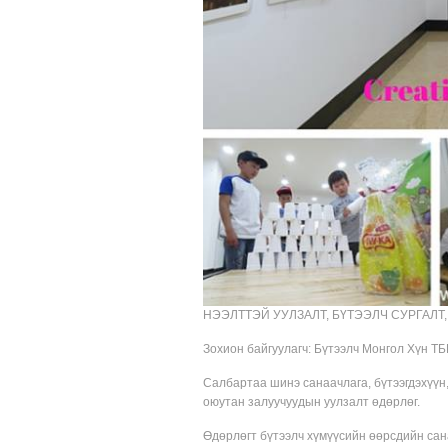
НЭЭЛТТЭЙ УУЛЗАЛТ, БҮТЭЭЛЧ СУРГАЛТ
Зохион байгуулагч: Бүтээлч Монгол Хүн ТБ
Салбартаа шинэ санаачлага, бүтээгдэхүүн
оюутан залуучуудын уулзалт өдөрлөг.
Өдөрлөгт бүтээлч хүмүүсийн өөрсдийн сана