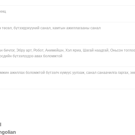
лекц
 төсөл, бүтээгдэхүүний санал, хамтын ажиллагааны санал
н бичлэг, Эбру арт, Робот, Анимейшн, Хэл яриа, Шагай наадгай, Оньсон тоглоо
өрсдийн бүтээлүүдээ авах боломжтой
эмжин ажиллах боломжтой бүтээлч хүмүүс уулзаж, санал санаачилга гаргах, зө
l
ngolian