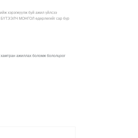
хийж хэрэгжүүлж буй ажил үйлсээ
йн БҮТЭЭЛЧ МОНГОЛ өдөрлөгийг сар бүр
х, хамтран ажиллах боломж бололцоог