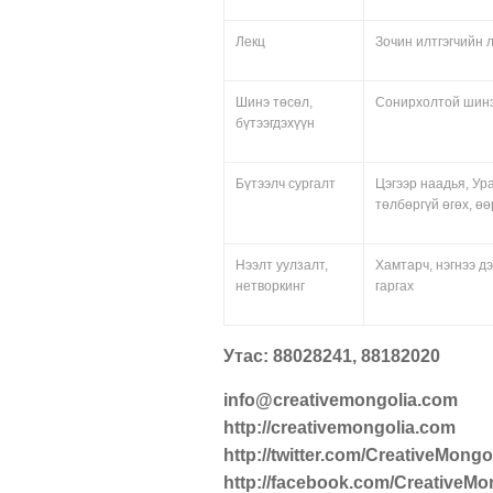
Лекц
Зочин илтгэгчийн 
Шинэ төсөл,
Сонирхолтой шинэ
бүтээгдэхүүн
Бүтээлч сургалт
Цэгээр наадья, Ура
төлбөргүй өгөх, ө
Нээлт уулзалт,
Хамтарч, нэгнээ д
нетворкинг
гаргах
Утас: 88028241, 88182020
info@creativemongolia.com
http://creativemongolia.com
http://twitter.com/CreativeMongo
http://facebook.com/CreativeMo