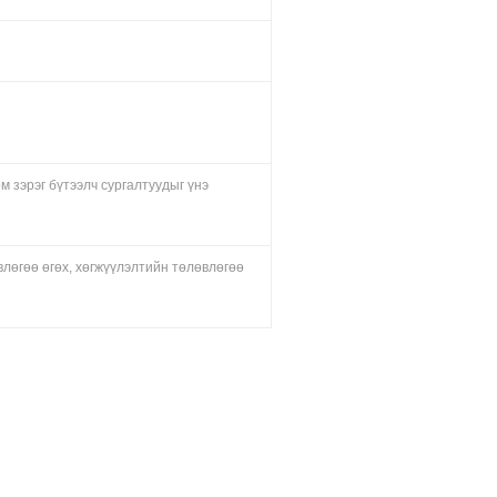
м зэрэг бүтээлч сургалтуудыг үнэ
влөгөө өгөх, хөгжүүлэлтийн төлөвлөгөө