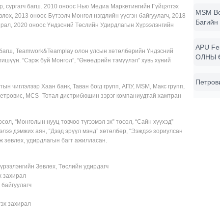
р, сургагч багш. 2010 оноос Нью Медиа Маркетингийн Гүйцэтгэх
MSM Be
лөх, 2013 оноос Бүтээлч Монгол нэгдлийн үүсгэн байгуулагч, 2018
Багийн 
хирал, 2020 оноос Үндэсний Төслийн Удирдлагын Хүрээлэнгийн
APU Fe
 багш, Teamwork&Teamplay олон улсын хөтөлбөрийн Үндэсний
ОЛНЫ 
гишүүн. “Сэрж буй Монгол”, “Өнөөдрийн тэмүүлэл” хувь хүний
Петров
тын чиглэлээр Хаан банк, Таван богд групп, АПУ, MSM, Макс групп,
 Петровис, MCS- Тотал дистрибюшин зэрэг компаниудтай хамтран
сөл, “Монголын нууц товчоо түгээмэл эх” төсөл, “Сайн хүүхэд”
элээ дэмжих аян, “Дээд эрүүл мэнд” хөтөлбөр, “Ээждээ зориулсан
ж зөвлөх, удирдлагын багт ажилласан.
үрээлэнгийн Зөвлөх, Төслийн удирдагч
х захирал
 байгуулагч
гэх захирал