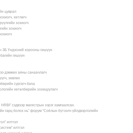
йн цуврал
охиогч, хөтлөгч
трүүлгийн зохиогч
гийн зохиогч
зохиогч
н ЗБ Үндэсний хорооны гишүүн
 багийн гишүүн
лээ дэмжих аяны санаачлагч
үүгч, зөвлөх
бөрийн сургагч багш
кологийн хөтөлбөрийн зохицуулагч
 HRBI” сэдвээр магистрын зэрэг хамгаалсан.
йн гарц болох нь” форум “Соёлын бүтээлч үйлдвэрлэлийн
ол” илтгэл
систем” илтгэл