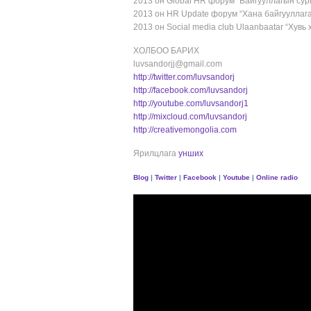
2013 он Global HR форум “Байгууллагын сург
2013 он HR Update форум “Хана байгууллага
2013 он Social media club Ulaanbaatar “Хувь 
ХОЛБОО БАРИХ
luvsandorjj@gmail.com
http://twitter.com/luvsandorj
http://facebook.com/luvsandorj
http://youtube.com/luvsandorj1
http://mixcloud.com/luvsandorj
http://creativemongolia.com
Ярилцлага
унших
Blog
|
Twitter
|
Facebook
|
Youtube
|
Online radio