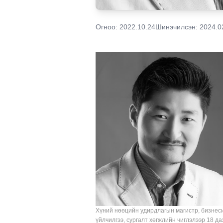
Огноо:
2022.10.24
Шинэчилсэн:
2024.0
Хүний нөөцийн удирдлагын магистр, бизнес
үйлчилгээ, сургалт хөгжлийн чиглэлээр 18 