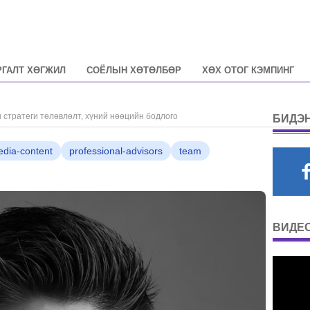
РГАЛТ ХӨГЖИЛ
СОЁЛЫН ХӨТӨЛБӨР
ХӨХ ОТОГ КЭМПИНГ
ратеги төлөвлөлт, хүний нөөцийн бодлого
БИДЭН
dia-content
professional-advisors
team
ВИДЕО