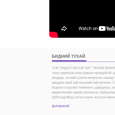
БИДНИЙ ТУХАЙ
.
"НЭГ ҮНДЭСТЭН НЭГ БАГ" ЭРХЭМ ЗОРИЛГО 
талд суурилсан өсөн дэвших ирээдүйтэй, 
үйлдвэр, төслийг сонгон хөгжүүлэх замаар
амьдрах орой зай нөхцлийг бий болгоно.
бодлого стратеги төлөвлөлт, удирдлага, хү
маркетингийн зөвлөх үйлчилгээ, байгуулла
2006 онд Яруу сэтгэгч сонин, Бүтээлч Монгол
Дэлгэрэнгүй