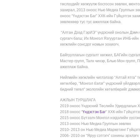
төслүүдийг хөгжүүлж босгосон зөвлөх, менто
захирал, 2013 оноос Нью Медиа Группын зөв
оноос “Үндэстэн Баг” ХХК-ийн Гүйцэтгэх за
зөвлөхөөр тус тус ажиллаж байна.
“Алтан Дээд ГэрИЭ” үндэсний онолын Дэмч
сургагч багш; Их Монгол Язгууртан ИНБ-ийн 
хөгжлийн сонсдог номын зохиогч.
Байгууллагын сургалт хөгжил, БАГийн сургал
Мастер групп, Талх чихэр, Блью Мон групп,
ажиллаж байна.
Нийгмийн хөгжлийн чиглэлээр “Алтай ятга” тө
хөтөлбөр, “Монгол бэлэг” үндэсний үйлдвэрл
бидний төгөл” экологийн хөтөлбөрийг дэмжи
АЖЛЫН ТУРШЛАГА
2019 оноос Үндэсний Төслийн Удирдлагын Х
2018 оноос “
Үндэстэн Баг
” ХХК-ийн Гүйцэтгэ
2015 оноос Бүтээлч Монгол нэгдэлийн үүсгэн
2013 оноос Нью Медиа Группын зөвлөх
2010- 2013 он Нью Медиа Маркетинг Гүйцэт
2006- 2010 он “Яруу сэтгэгч” сонины эрхлэгч