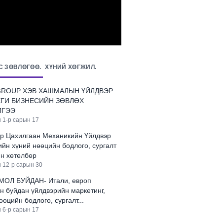
С ЗӨВЛӨГӨӨ.
ХҮНИЙ ХӨГЖИЛ.
GROUP ХЭВ ХАШМАЛЫН ҮЙЛДВЭР
ЕГИ БИЗНЕСИЙН ЗӨВЛӨХ
ЛГЭЭ
 1-р сарын 17
ур Цахилгаан Механикийн Үйлдвэр
йн хүний нөөцийн бодлого, сургалт
йн хөтөлбөр
 12-р сарын 30
ОЛ БУЙДАН- Итали, европ
н буйдан үйлдвэрийн маркетинг,
өөцийн бодлого, сургалт...
 6-р сарын 17