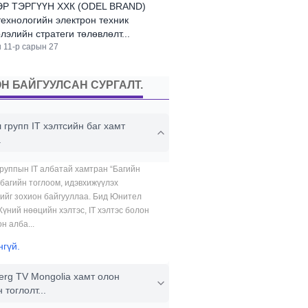
Р ТЭРГҮҮН ХХК (ODEL BRAND)
ехнологийн электрон техник
лэлийн стратеги төлөвлөлт...
 11-р сарын 27
Н БАЙГУУЛСАН СУРГАЛТ.
групп IT хэлтсийн баг хамт
.
руппын IT албатай хамтран “Багийн
 багийн тоглоом, идэвхижүүлэх
ийг зохион байгууллаа. Бид Юнител
Хүний нөөцийн хэлтэс, IT хэлтэс болон
н алба...
нгүй.
erg TV Mongolia хамт олон
 тоглолт...