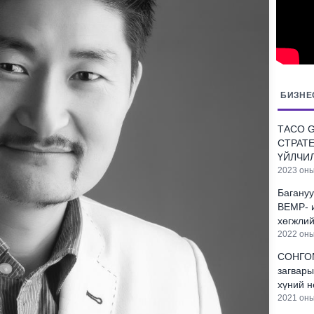
БИЗНЕ
ТАСО 
СТРАТ
ҮЙЛЧИ
2023 оны
Багану
BEMP- и
хөгжли
2022 оны
СОНГОМ
загвары
хүний н
2021 оны