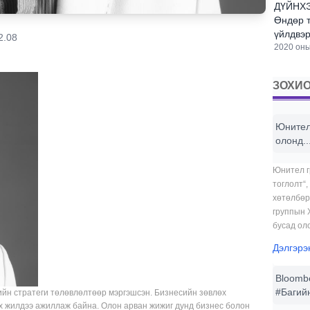
ДҮЙНХЭ
Өндөр т
үйлдвэр
2.08
2020 оны
ЗОХИО
Юнител 
олонд..
Юнител г
тоглолт“,
хөтөлбөр
группын 
бусад оло
Дэлгэрэ
Bloomb
#Багийн
ийн стратеги төлөвлөлтөөр мэргэшсэн. Бизнесийн зөвлөх
дах жилдээ ажиллаж байна. Олон арван жижиг дунд бизнес болон