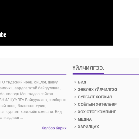
ҮЙЛЧИЛГЭЭ.
Үндэсний нөөц, онцлог, давуу
БИД
дэмжих шаардлагатай байгууллага,
ЗӨВЛӨХ ҮЙЛЧИЛГЭЭ
 Монгол хүн Монголдоо сайхан
СУРГАЛТ ХӨГЖИЛ
 ТАНИЛЦУУЛГА Байгууллага, салбарын
СОЁЛЫН ХӨТӨЛБӨР
ний нөөц- боловсон хүчин,
гын сургалт хөгжлийн компани. Бид
ХӨХ ОТОГ КЭМПИНГ
 нэгдлийг ...
МЕДИА
ХАРИЛЦАХ
Холбоо барих