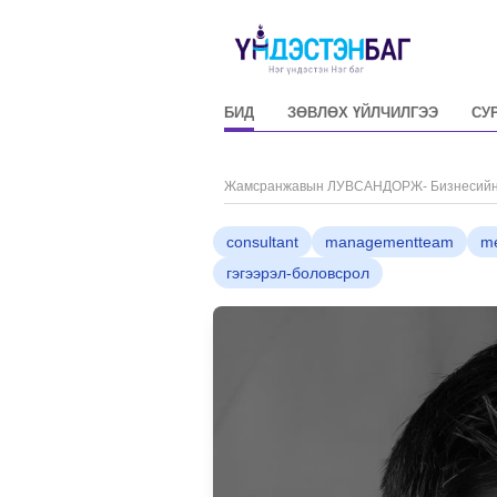
БИД
ЗӨВЛӨХ ҮЙЛЧИЛГЭЭ
СУ
Жамсранжавын ЛУВСАНДОРЖ- Бизнесийн ст
consultant
managementteam
me
гэгээрэл-боловсрол