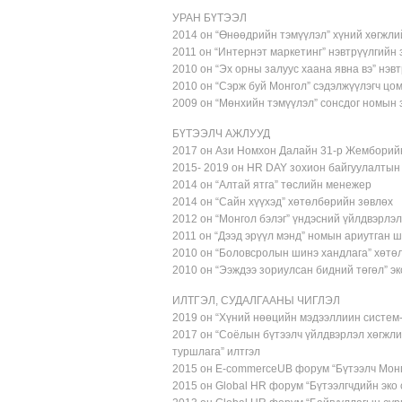
УРАН БҮТЭЭЛ
2014 он “Өнөөдрийн тэмүүлэл” хүний хөгжли
2011 он “Интернэт маркетинг” нэвтрүүлгийн з
2010 он “Эх орны залуус хаана явна вэ” нэв
2010 он “Сэрж буй Монгол” сэдэлжүүлэгч цом
2009 он “Мөнхийн тэмүүлэл” сонсдог номын 
БҮТЭЭЛЧ АЖЛУУД
2017 он Ази Номхон Далайн 31-р Жемборий
2015- 2019 он HR DAY зохион байгуулалтын
2014 он “Алтай ятга” төслийн менежер
2014 он “Сайн хүүхэд” хөтөлбөрийн зөвлөх
2012 он “Монгол бэлэг” үндэсний үйлдвэрлэ
2011 он “Дээд эрүүл мэнд” номын ариутган ш
2010 он “Боловсролын шинэ хандлага” хөтөл
2010 он “Ээждээ зориулсан бидний төгөл” э
ИЛТГЭЛ, СУДАЛГААНЫ ЧИГЛЭЛ
2019 он “Хүний нөөцийн мэдээллиин систем-
2017 он “Соёлын бүтээлч үйлдвэрлэл хөгжли
туршлага” илтгэл
2015 он E-commerceUB форум “Бүтээлч Монг
2015 он Global HR форум “Бүтээлгчдийн эко 