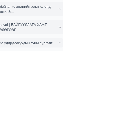
taStar компанийн хамт олонд
ажил&...
stival | БАЙГУУЛЛАГА ХАМТ
ӨДӨРЛӨГ
ис удирдлагуудын зуны сургалт