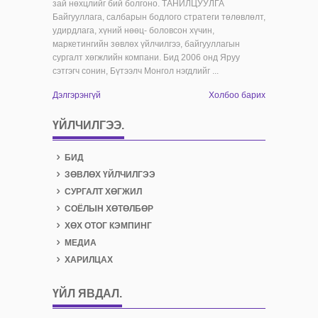
зай нөхцлийг бий болгоно. ТАНИЛЦУУЛГА
Байгууллага, салбарын бодлого стратеги төлөвлөлт,
удирдлага, хүний нөөц- боловсон хүчин,
маркетингийн зөвлөх үйлчилгээ, байгууллагын
сургалт хөгжлийн компани. Бид 2006 онд Яруу
сэтгэгч сонин, Бүтээлч Монгол нэгдлийг ...
Дэлгэрэнгүй
Холбоо барих
ҮЙЛЧИЛГЭЭ.
БИД
ЗӨВЛӨХ ҮЙЛЧИЛГЭЭ
СУРГАЛТ ХӨГЖИЛ
СОЁЛЫН ХӨТӨЛБӨР
ХӨХ ОТОГ КЭМПИНГ
МЕДИА
ХАРИЛЦАХ
ҮЙЛ ЯВДАЛ
.