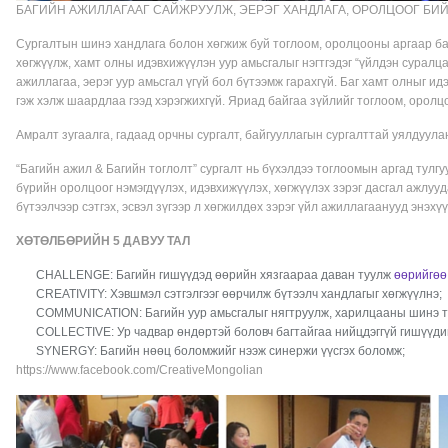
БАГИЙН АЖИЛЛАГААГ САЙЖРУУЛЖ, ЭЕРЭГ ХАНДЛАГА, ОРОЛЦООГ БИЙ Б
Сургалтын шинэ хандлага болон хөгжиж буй тоглоом, оролцооны аргаар баг 
хөгжүүлж, хамт олны идэвхижүүлэн уур амьсгалыг нэгтгэдэг “үйлдэн суралца
ажиллагаа, эерэг уур амьсгал үгүй бол бүтээмж гарахгүй. Баг хамт олныг и
гэж хэлж шаардлаа гээд хэрэгжихгүй. Яриад байгаа зүйлийг тоглоом, орол
Амралт зугаалга, гадаад орчны сургалт, байгууллагын сургалттай уялдуул
“Багийн ажил & Багийн тоглолт” сургалт нь бүхэлдээ тоглоомын аргад тулгуу
бүрийн оролцоог нэмэгдүүлэх, идэвхижүүлэх, хөгжүүлэх зэрэг дасгал ажлууд
бүтээлчээр сэтгэх, эсвэл зүгээр л хөгжилдөх зэрэг үйл ажиллагаанууд энэхү
ХӨТӨЛБӨРИЙН 5 ДАВУУ ТАЛ
CHALLENGE: Багийн гишүүдэд өөрийн хязгаараа даван туулж
өөрийгөө
CREATIVITY: Хэвшмэл сэтгэлгээг өөрчилж бүтээлч хандлагыг хөгжүүлнэ;
COMMUNICATION: Багийн уур амьсгалыг нягтруулж, харилцааны шинэ т
COLLECTIVE: Ур чадвар өндөртэй боловч багтайгаа нийцдэггүй гишүүди
SYNERGY: Багийн нөөц боломжийг нээж синержи үүсгэх боломж;
https://www.facebook.com/CreativeMongolian