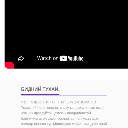
БИДНИЙ ТУХАЙ
.
"НЭГ ҮНДЭСТЭН НЭГ БАГ" ЭРХЭМ ЗОРИЛГО
Үндэсний нөөц, онцлог, давуу талд суурилсан өсөн
дэвших ирээдүйтэй, дэмжих шаардлагатай
байгууллага, үйлдвэр, төслийг сонгон хөгжүүлэх
замаар Монгол хүн Монголдоо сайхан амьдрах орой