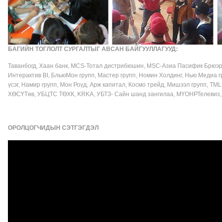
БАГИЙН ТОГЛОЛТ СУРГАЛТЫГ АВСАН БАЙГУУЛЛАГУУД:
Таванбогд, Хаан банк, MCS-Тотал дистрибюшин, МSC-Азиа Пасифик Брюэри,
Интерактив BI, БльюМон групп, Мастер групп, Номин Холдинг, Нью Медиа гр
үсэг, Намир групп, Мон Роүд, Арж капитал, Космо трейд, Мишээл групп, TML 
ХӨСҮТөв, УБЦТС ТӨХК, KRKA, УБТЗ- Сайн шанд зангилаа, МҮОНРТелевиз, JC
ОРОЛЦОГЧИДЫН СЭТГЭГДЭЛ