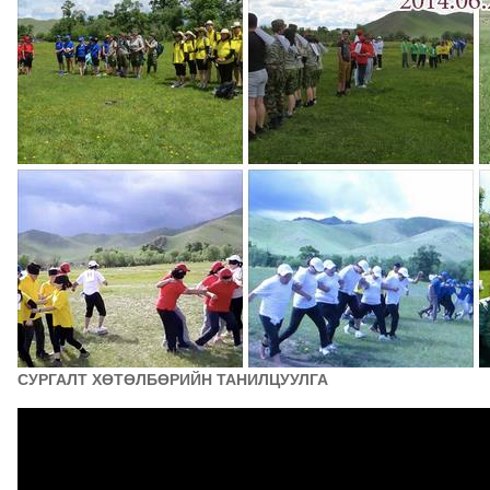
СУРГАЛТ ХӨТӨЛБӨРИЙН ТАНИЛЦУУЛГА