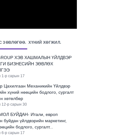
С ЗӨВЛӨГӨӨ.
ХҮНИЙ ХӨГЖИЛ.
GROUP ХЭВ ХАШМАЛЫН ҮЙЛДВЭР
ЕГИ БИЗНЕСИЙН ЗӨВЛӨХ
ЛГЭЭ
 1-р сарын 17
ур Цахилгаан Механикийн Үйлдвэр
йн хүний нөөцийн бодлого, сургалт
йн хөтөлбөр
 12-р сарын 30
ОЛ БУЙДАН- Итали, европ
н буйдан үйлдвэрийн маркетинг,
өөцийн бодлого, сургалт...
 6-р сарын 17