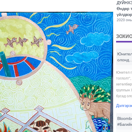
ДҮЙНХЭ
Өндөр т
үйлдвэр
2020 оны
ЗОХИО
Юнител 
олонд..
Юнител г
тоглолт“,
хөтөлбөр
группын 
бусад оло
Дэлгэрэ
Bloomb
#Багийн