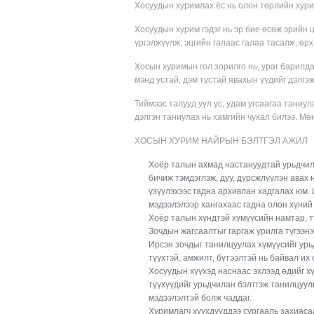
Хосуудын хуримлах ёс нь олон төрлийн хури
Хосуудын хурим гэдэг нь эр бие өсөж эрийн 
үргэлжүүлж, эцгийн галаас галаа тасалж, өрх
Хосын хуримын гол зорилго нь, ураг барилда
мэнд устай, дэм тустай явахын үүдийг дэлгэж,
Тиймээс талууд уул ус, удам угсаагаа таниула
дэлгэн таниулах нь хамгийн чухал билээ. Мөн
ХОСЫН ХУРИМ НАЙРЫН БЭЛТГЭЛ АЖИЛ
Хоёр талын ахмад настануудтай урьдчилан
бичиж тэмдэглэж, дуу, дүрсжлүүлэн авах 
үзүүлэхээс гадна архивлан хадгалах юм. 
мэдээлэлээр хангахаас гадна олон хүний
Хоёр талын хүндтэй хүмүүсийн намтар, тү
Зочдын жагсаалтыг гаргаж урилга түгээнэ
Ирсэн зочдыг танилцуулах хүмүүсийг урь
түүхтэй, амжилт, бүтээлтэй нь байвал их 
Хосуудын хүүхэд наснаас эхлээд өдийг х
түүхүүдийг урьдчилан бэлтгэж танилцуулв
мэдээлэлтэй болж чаддаг.
Хуримлагч хүүхдүүддээ сургааль захиасаа