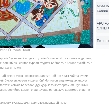
MSM Be
Багийн 
APU Fe
ОЛНЫ 
Петров
ЙРЛАХ ЁС УЛАМЖЛАЛ
хэргийг бүтээсэний ар дээр тухайн бүтээсэн үйл хэргийнхээ үр шим,
ж, сөн нийлэн сангаа хураан дүүргэж байгаа үйл бөгөөд тухайн үйл
нэг хэсэг нь юм.
, най тухайг үүсгэн цэнгэж байгаа тул най- ир болж байгаа хурим
ийг бүтээсэн, ерөөл учралыг бий болгосон анд нөхөд, ахан дүүс,
талархаж, хөгжил баяслаар дуу хуурыг тэнгэрт өргөх юм. Хуримын
элгэн, өөрийгөө хөглөн эгшиг дуугаа өргөн, хуур хөгжимөө эгшиглэн,
г.
алж өрх тусгаарлахыг хурим гэж нэрлэхгүй нь ээ.