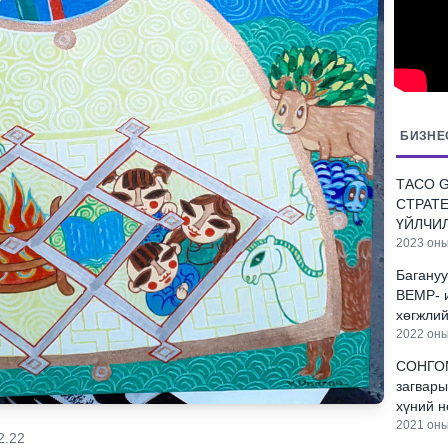
БИЗНЕ
ТАСО 
СТРАТ
ҮЙЛЧИ
2023 оны
Багану
BEMP- и
хөгжли
2022 оны
СОНГОМ
загвары
хүний н
2021 оны
2.22