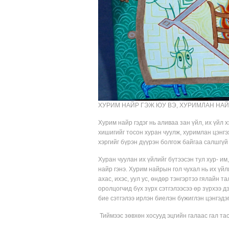
ХУРИМ НАЙР ГЭЖ ЮУ ВЭ, ХУРИМЛАН НА
Хурим найр гэдэг нь аливаа зан үйл, их үйл 
хишигийг тосон хуран чуулж, хуримлан цэнгэ
хэргийг бүрэн дүүрэн болгож байгаа салшгүй 
Хуран чуулан их үйлийг бүтээсэн тул хур- им
найр гэнэ. Хурим найрын гол чухал нь их үйл
ахас, ихэс, уул ус, өндөр тэнгэртээ гялайн 
оролцогчид бүх зүрх сэтгэлээсээ өр зүрхээ д
бие сэтгэлээ ирлэн биелэн бүжиглэн цэнгэдэ
Тиймээс зөвхөн хосууд эцгийн галаас гал тас