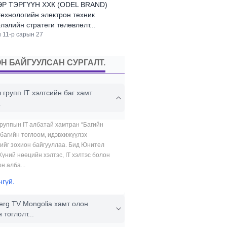
Р ТЭРГҮҮН ХХК (ODEL BRAND)
ехнологийн электрон техник
лэлийн стратеги төлөвлөлт...
 11-р сарын 27
Н БАЙГУУЛСАН СУРГАЛТ.
групп IT хэлтсийн баг хамт
.
руппын IT албатай хамтран “Багийн
 багийн тоглоом, идэвхижүүлэх
ийг зохион байгууллаа. Бид Юнител
Хүний нөөцийн хэлтэс, IT хэлтэс болон
н алба...
нгүй.
erg TV Mongolia хамт олон
 тоглолт...