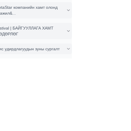
taStar компанийн хамт олонд
ажил&...
stival | БАЙГУУЛЛАГА ХАМТ
ӨДӨРЛӨГ
ис удирдлагуудын зуны сургалт