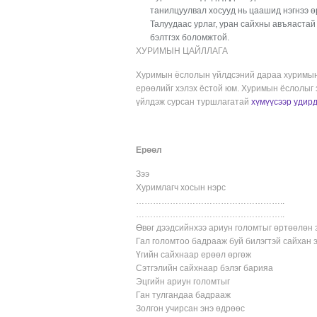
танилцуулвал хосууд нь цаашид нэгнээ өр
Талуудаас урлаг, уран сайхны авъяастай
бэлтгэх боломжтой.
ХУРИМЫН ЦАЙЛЛАГА
Хуримын ёслолын үйлдсэний дараа хуримын 
ерөөлийг хэлэх ёстой юм. Хуримын ёслолыг 
үйлдэж сурсан туршлагатай
хүмүүсээр удир
Ерөөл
Зээ
Хуримлагч хосын нэрс
……………………………………………..
……………………………………………..
Өвөг дээдсийнхээ ариун голомтыг өртөөлөн
Гал голомтоо бадрааж буй билэгтэй сайхан 
Үгийн сайхнаар ерөөл өргөж
Сэтгэлийн сайхнаар бэлэг барияа
Эцгийн ариун голомтыг
Ган тулгандаа бадрааж
Золгон учирсан энэ өдрөөс