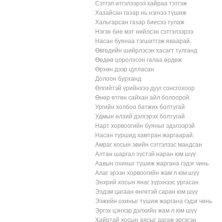
Сэтгэл итгэлээрээ хайраа тэтгэж
Хазайсан газар нь нэгнээ түшиж
Хальтарсан газар биесээ тулаж
Нэгэн бие мэт нийлсэн сэтгэлээрээ
Насан буянаа тэгшитгэж яваарай.
Өвгөдийн шийрлэсэн хасагт тулганд
Өөдөө цоролзсон галаа өрдөж
Өрхөн дээр цугласан
Долоон бурханд
Өлгийтэй үрийнхээ дууг сонсгохоор
Өнөр өтгөн сайхан айл болоорой.
Ургийн холбоо батжих болтугай
Удмын өлзий дэлгэрэх болтугай
Нарт хорвоогийн буяныг эдэлээрэй
Насан туршид хамтран жаргаарай.
Амраг хосын эвийн сэтгэлээс мандсан
Алтан шаргал зүстэй наран юм шүү
Аавын охиныг түшиж жаргана гэдэг чинь
Алаг эрээн хорвоогийн жам л юм шүү
Энхрий хосын янаг зүрхнээс ургасан
Ээдэм цагаан өнгөтэй саран юм шүү
Ээжийн охиныг түшиж жаргана гэдэг чинь
Эргэх цэнхэр дэлхийн жам л юм шүү
Хайртай хосын аясыг дагаж эргэсэн