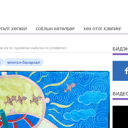
РГАЛТ ХӨГЖИЛ
СОЁЛЫН ХӨТӨЛБӨР
ХӨХ ОТОГ КЭМПИНГ
эж юу вэ, хуримлан найрлах ёс уламжлал
БИДЭН
t
монгол-бахархал
ВИДЕО