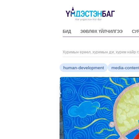
БИД
ЗӨВЛӨХ ҮЙЛЧИЛГЭЭ
СУ
Хуримын ерөөл, хуримын дэг, хурим найр г
human-development
media-conten