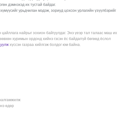
гөн дэмнэхэд их тустай байдаг.
 хүмүүсийг урьдчилан мэдэж, зориуд цохсон урлагийн үзүүлбэрийг
цайллага найрыг зохион байгуулдаг. Энэ үеэр тал талаас маш их
зөвхөн хуримын ордонд хийнэ гэсэн ёс байдаггүй бөгөөд ёслол
дуулж
хүссэн газраа хийлгэж болдог юм байна.
 залгамжилж
энэ өдөр