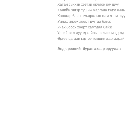
Хатан сүйхэн хээтэй орчлон юм шүү
Ханийн энгэр түшиж жаргана гэдэг чинь
Ханагар баян амьдралын жам л юм шүү
Уйлах инээх хоёрт цугтаа байж
Унах босох хоёрт хамтдаа байж
Үрсийнхээ дуунд хайрын илч нэмэгдээд
Өргөө цагаан гэртээ төвшин жаргаарай
Энд ерөөлийг бүрэн эхээр оруулав